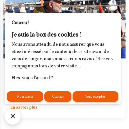
Coucou !
Je suis la box des cookies !
Nous avons attendu de nous assurer que vous
étiez intéressé par le contenu de ce site avant de
vous déranger, mais nous serions ravis d'être vos
compagnons lors de votre visite...
Des plateaux de fruits de mer délicieux
Les infos du moments- Poissonnerie engagée
Etes-vous d'accord ?
Les pêcheurs locaux de Palavas-les-Flots perpétuent un
savoir-faire traditionnel ancré dans la culture
Non merci
Choisir
Tout accepter
méditerranéenne.
En savoir plus