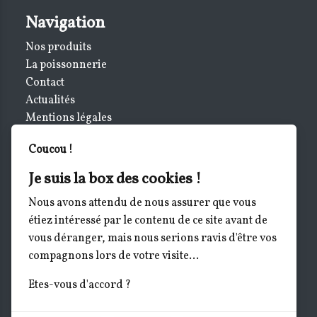
Navigation
Nos produits
La poissonnerie
Contact
Actualités
Mentions légales
Notifications
Coucou !
Informations
Je suis la box des cookies !
Le Marché de la Mer- Poissonnerie
Nous avons attendu de nous assurer que vous
Le marché de la mer -Poissonnerie
étiez intéressé par le contenu de ce site avant de
2 Av. du Château
vous déranger, mais nous serions ravis d'être vos
34880 Lavérune
compagnons lors de votre visite...
Tél :
06.34.09.85.23
Etes-vous d'accord ?