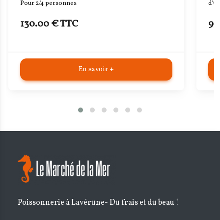
d'Oléron" Pour 2/4 personnes
pe
95.00 € TTC
8
En savoir +
Poissonnerie à Lavérune- Du frais et du beau !