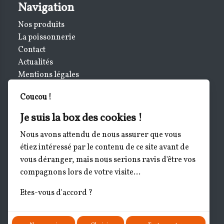
Navigation
Nos produits
La poissonnerie
Contact
Actualités
Mentions légales
Notifications
Coucou !
Informations
Je suis la box des cookies !
Le Marché de la Mer- Poissonnerie
Nous avons attendu de nous assurer que vous
Le marché de la mer -Poissonnerie
étiez intéressé par le contenu de ce site avant de
2 Av. du Château
vous déranger, mais nous serions ravis d'être vos
34880 Lavérune
compagnons lors de votre visite...
Tél :
06.34.09.85.23
Etes-vous d'accord ?