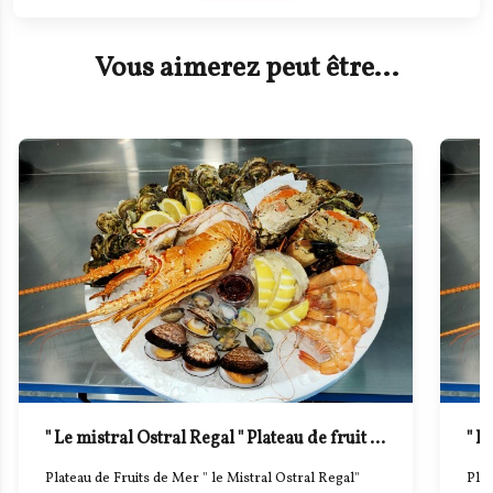
Vous aimerez peut être...
" Le mistral d'Oleron " Plateau de fruit de mer
Plateau de Fruits de Mer " Dégustation le Mistral
Plat